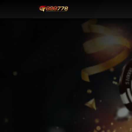
รับข่